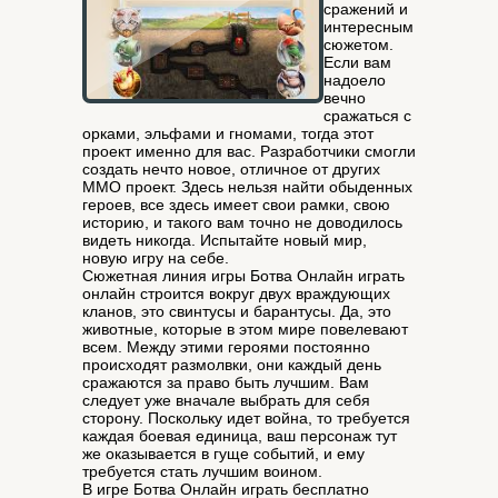
сражений и
интересным
сюжетом.
Если вам
надоело
вечно
сражаться с
орками, эльфами и гномами, тогда этот
проект именно для вас. Разработчики смогли
создать нечто новое, отличное от других
ММО проект. Здесь нельзя найти обыденных
героев, все здесь имеет свои рамки, свою
историю, и такого вам точно не доводилось
видеть никогда. Испытайте новый мир,
новую игру на себе.
Сюжетная линия игры Ботва Онлайн играть
онлайн строится вокруг двух враждующих
кланов, это свинтусы и барантусы. Да, это
животные, которые в этом мире повелевают
всем. Между этими героями постоянно
происходят размолвки, они каждый день
сражаются за право быть лучшим. Вам
следует уже вначале выбрать для себя
сторону. Поскольку идет война, то требуется
каждая боевая единица, ваш персонаж тут
же оказывается в гуще событий, и ему
требуется стать лучшим воином.
В игре Ботва Онлайн играть бесплатно