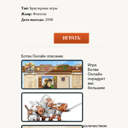
Тип:
Браузерные игры
Жанр:
Фэнтези
Дата выхода:
2008
ИГРАТЬ
Ботва Онлайн описание.
Игра
Ботва
Онлайн
порадует
вас
большим
количеством