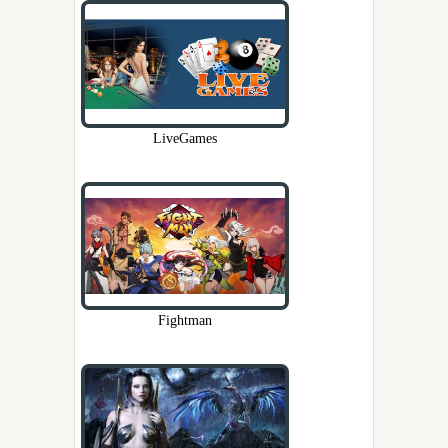
LiveGames
Fightman