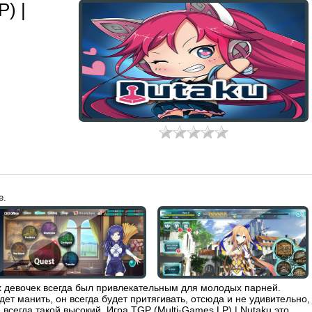
) |
е.
х девочек всегда был привлекательным для молодых парней.
ет манить, он всегда будет притягивать, отсюда и не удивительно,
 всегда такой высокий. Игра TGP (Multi-Games LP) | Nutaku это