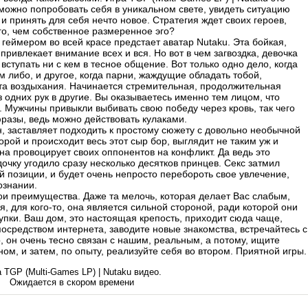
 можно попробовать себя в уникальном свете, увидеть ситуацию
 и принять для себя нечто новое. Стратегия ждет своих героев,
го, чем собственное размеренное эго?
 геймером во всей красе предстает аватар Nutaku. Эта бойкая,
привлекает внимание всех и вся. Но вот в чем загвоздка, девочка
 вступать ни с кем в тесное общение. Вот только одно дело, когда
м либо, и другое, когда парни, жаждущие обладать тобой,
кта воздыхания. Начинается стремительная, продолжительная
з одних рук в другие. Вы оказываетесь именно тем лицом, что
 Мужчины привыкли выбивать свою победу через кровь, так чего
разы, ведь можно действовать кулаками.
н, заставляет подходить к простому сюжету с довольно необычной
торой и происходит весь этот сыр бор, выглядит не таким уж и
на провоцирует своих оппонентов на конфликт. Да ведь это
удочку угодило сразу несколько десятков принцев. Секс затмил
й позиции, и будет очень непросто перебороть свое увлечение,
ознании.
ои преимущества. Даже та мелочь, которая делает Вас слабым,
, для кого-то, она является сильной стороной, ради которой они
упки. Ваш дом, это настоящая крепость, приходит сюда чаще,
средством интернета, заводите новые знакомства, встречайтесь с
он очень тесно связан с нашим, реальным, а потому, ищите
ом, и затем, по опыту, реализуйте себя во втором. Приятной игры.
 TGP (Multi-Games LP) | Nutaku видео.
Ожидается в скором времени