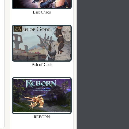
Last Chaos
Ash of Gods
REBORN