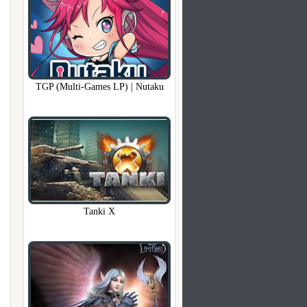
TGP (Multi-Games LP) | Nutaku
Tanki X