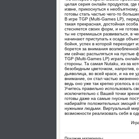
целая серия онлайн продуктов, где
извне, прикоснуться к необъятному,
готовы стать частью чего-то больше
В игре TGP (Multi-Games LP), перед
такая прекрасная, достойная особа 
стесняется своих форм, и не готова
ты не стремишься развиваться, в че
начинают приступать к осаде объе
бойня, успех в которой переходит и
борется за внимания возлюбленной.
им сейчас распыляться на пустые ф
TGP (Multi-Games LP) играть онлай
стороны. Та самая Nutaku, из-за ко
безобидным цветочком, напротив, о
дьяволица, во всей красе, и на ее 
внимание, он стал частью жизненно
ведь оно уже так крепко уселось в с
Учитесь правильно использовать св
исключительно с Вашей точки зрения
готовы даже на самые гнусные пост
набирайте положительных эмоций по
нужными людьми. Виртуальный мир, 
возможности реализовать себя в одн
Игра
Похожие материалы