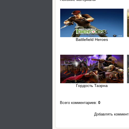
Battlefield Heroes
Гордость Таэрна
Всего комментариев
:
0
Добавлять коммента