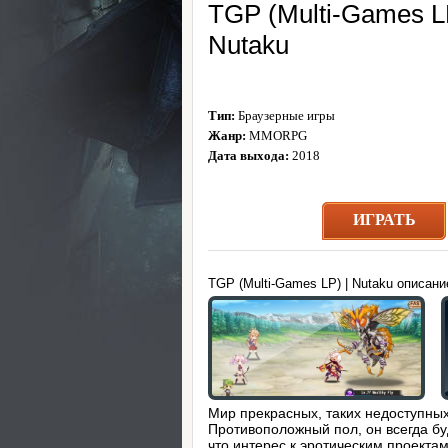
TGP (Multi-Games LP
Nutaku
Тип:
Браузерные игры
Жанр:
MMORPG
Дата выхода:
2018
ИГРАТЬ
TGP (Multi-Games LP) | Nutaku описани
Мир прекрасных, таких недоступны
Противоположный пол, он всегда буд
что интерес к эротическим проектам