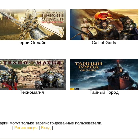
Герои Онлайн
Call of Gods
Техномагия
Тайный Город
рии могут только зарегистрированные пользователи.
[
Регистрация
|
Вход
]