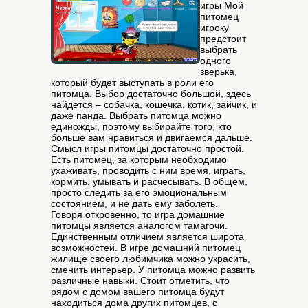
игры Мой
питомец
игроку
предстоит
выбрать
одного
зверька,
который будет выступать в роли его
питомца. Выбор достаточно большой, здесь
найдется – собачка, кошечка, котик, зайчик, и
даже панда. Выбрать питомца можно
единожды, поэтому выбирайте того, кто
больше вам нравиться и двигаемся дальше.
Смысл игры питомцы достаточно простой.
Есть питомец, за которым необходимо
ухаживать, проводить с ним время, играть,
кормить, умывать и расчесывать. В общем,
просто следить за его эмоциональным
состоянием, и не дать ему заболеть.
Говоря откровенно, то игра домашние
питомцы является аналогом тамагочи.
Единственным отличием является широта
возможностей. В игре домашний питомец
жилище своего любимчика можно украсить,
сменить интерьер. У питомца можно развить
различные навыки. Стоит отметить, что
рядом с домом вашего питомца будут
находиться дома других питомцев, с