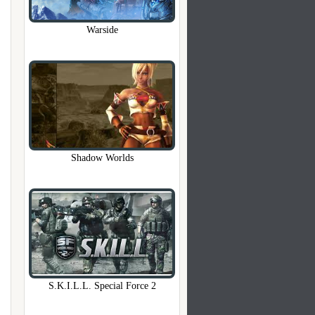
Warside
Shadow Worlds
S.K.I.L.L. Special Force 2