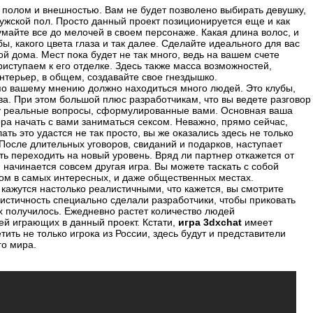
 полом и внешностью. Вам не будет позволено выбирать девушку,
мужской пол. Просто данный проект позиционируется еще и как
майте все до мелочей в своем персонаже. Какая длина волос, и
бы, какого цвета глаза и так далее. Сделайте идеального для вас
й дома. Мест пока будет не так много, ведь на вашем счете
ступаем к его отделке. Здесь также масса возможностей,
нтерьер, в общем, создавайте свое гнездышко.
 по вашему мнению должно находиться много людей. Это клубы,
ва. При этом большой плюс разработчикам, что вы ведете разговор
у реальные вопросы, сформулированные вами. Основная ваша
ера начать с вами заниматься сексом. Неважно, прямо сейчас,
ать это удастся не так просто, вы же оказались здесь не только
. После длительных уговоров, свиданий и подарков, наступает
ть переходить на новый уровень. Вряд ли партнер откажется от
, начинается совсем другая игра. Вы можете таскать с собой
ом в самых интересных, и даже общественных местах.
 кажутся настолько реалистичными, что кажется, вы смотрите
алистичность специально сделали разработчики, чтобы приковать
их получилось. Ежедневно растет количество людей
ей играющих в данный проект. Кстати,
игра 3dxchat
имеет
ить не только игрока из России, здесь будут и представители
го мира.