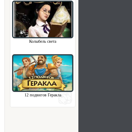
Колыбель света
12 подвигов Геракла