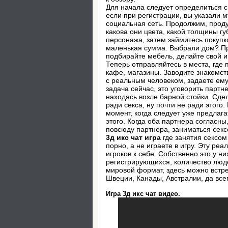
Для начала следует определиться с
если при регистрации, вы указали 
социальная сеть. Продолжим, проду
какова они цвета, какой толщины гу
персонажа, затем займитесь покупко
маленькая сумма. Выбрали дом? При
подбирайте мебель, делайте свой и
Теперь отправляйтесь в места, где
кафе, магазины. Заводите знакомст
с реальным человеком, задаете ем
задача сейчас, это уговорить партн
находясь возле барной стойки. Сдел
ради секса, ну почти не ради этого
момент, когда следует уже предлага
этого. Когда оба партнера согласны
повсюду партнера, заниматься секс
3д икс чат игра
где занятия сексом
порно, а не играете в игру. Эту ре
игроков к себе. Собственно это у н
регистрирующихся, количество люд
мировой формат, здесь можно встрет
Швеции, Канады, Австралии, да все
Игра 3д икс чат видео.