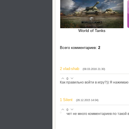
World of Tanks
Всего комментариев
:
2
2
vlad-shab
(09.03.2016 21:30)
0
Как правильно войти в игру?)) Я нажимаю 
1
Silent
(26.12.2015 14:04)
0
чет не много комментариев по такой