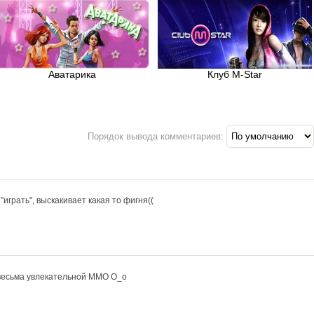
Аватарика
Клуб M-Star
Порядок вывода комментариев:
"играть", выскакивает какая то фигня((
 весьма увлекательной ММО О_о