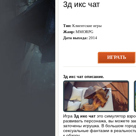
3д икс чат
Тип:
Клиентские игры
Жанр:
MMORPG
Дата выхода:
2014
ИГРАТЬ
3д икс чат описание.
Игра
3д икс чат
это симулятор взро
развивать персонажа, вы можете за
заточены игрушка. В большом город
сексуальные фантазии в реальност
к обзору.