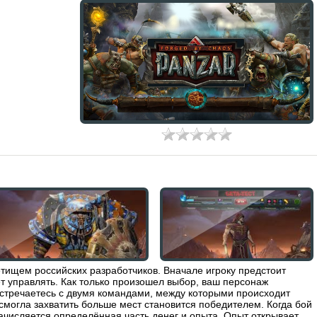
етищем российских разработчиков. Вначале игроку предстоит
т управлять. Как только произошел выбор, ваш персонаж
встречаетесь с двумя командами, между которыми происходит
 смогла захватить больше мест становится победителем. Когда бой
начисляется определённая часть денег и опыта. Опыт открывает