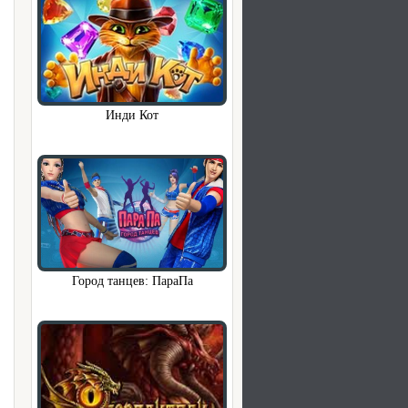
Инди Кот
Город танцев: ПараПа