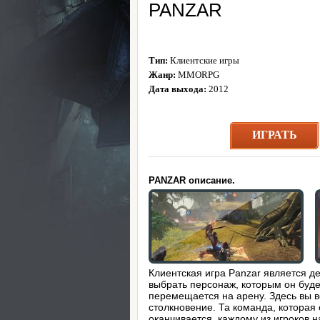
PANZAR
Тип:
Клиентские игры
Жанр:
MMORPG
Дата выхода:
2012
ИГРАТЬ
PANZAR описание.
Клиентская игра Panzar является д
выбрать персонаж, которым он буде
перемещается на арену. Здесь вы 
столкновение. Та команда, которая
оканчивается, каждому из игроков 