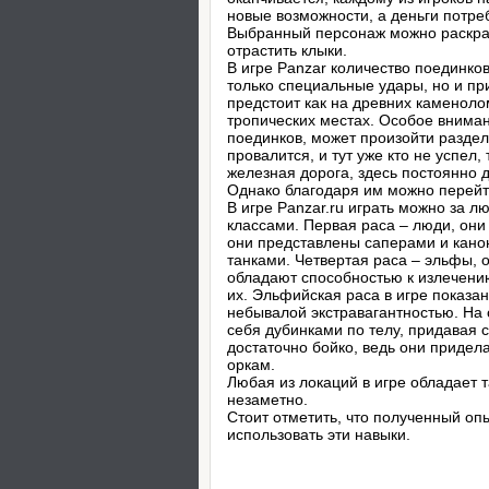
новые возможности, а деньги потре
Выбранный персонаж можно раскраси
отрастить клыки.
В игре Panzar количество поединков
только специальные удары, но и пр
предстоит как на древних каменоло
тропических местах. Особое вниман
поединков, может произойти раздел
провалится, и тут уже кто не успел,
железная дорога, здесь постоянно д
Однако благодаря им можно перейти
В игре Panzar.ru играть можно за л
классами. Первая раса – люди, они
они представлены саперами и канон
танками. Четвертая раса – эльфы, 
обладают способностью к излечению
их. Эльфийская раса в игре показан
небывалой экстравагантностью. На 
себя дубинками по телу, придавая 
достаточно бойко, ведь они придел
оркам.
Любая из локаций в игре обладает 
незаметно.
Стоит отметить, что полученный оп
использовать эти навыки.