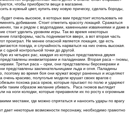
буются, чтобы приобрести вещи в магазине.
ть в нужный цвет, купить ему новую прическу, сделать бороды,
 будет очень высокое, в которых вам предстоит использовать не
именять добивание. Стоит отметить красоту локаций. Сражаться
менях, так и рядом с водопадами, каменными изваяниями и даже в
ие стоит уделить уровням игры. Так во время некоторых
ение платформы, часть поднимается вверх, а вот вторая часть
 тот проиграл. Не менее опасной является локация, где есть
вигаются поезда, и случайность нарваться на них очень высокая.
 с одной контрольной точки до другой.
юбую из четырех рас, каждая из которых представлена двумя
 представлены инквизиторами и паладинами. Вторая раса – гномы,
ирами. Третья раса – орки, они представлены берсекерами и
они представлены заклинательницами льда и огня. Паладины
, поэтому во время боя они кружат вокруг раненных и исцеляют
а очень красиво, полуголые модели крушат своих врагов с
обезьян похожа раса орков, которые прыгают по полю и ударяют
себе таким образом желание убивать. Раса гномов выглядит
али на ноги колодки, которые приравняли их по росту к огромным
такими местами, где можно спрятаться и наносить удары по врагу
ыт дает некоторые возможности персонажу, необходимо грамотно