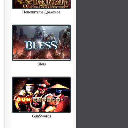
Повелители Драконов
Bless
GunSwords