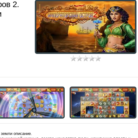
ов 2.
и
 земли описание.