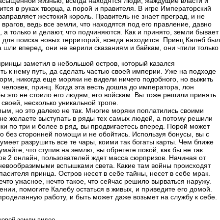
насыщенной жизнью, всегда находятся люди, жаждущие власти и
тся в руках творца, а порой и правителя. В игре Императорский
заправляет жестокий король. Правитель не знает преград, и не
 врагов, ведь все земли, что находятся под его правление, давно
 а только и делают, что подчиняются. Как и принято, земли бывает
мя для поиска новых территорий, всегда находится. Принц Калеб был
а шли вперед, они не верили сказаниям и байкам, они чтили только
ринцы заметил в небольшой остров, который казался
 к нему путь, да сделать частью своей империи. Уже на подходе
торм, никогда еще моряки не видели ничего подобного, но выжить
 человек, принц. Когда эта весть дошла до императора, лон
бы это не стоило его людям, его войскам. Вы тоже решили принять
о своей, несколько уникальной тропе.
ым, но это далеко не так. Многие моряки поплатились своими
 не желаете выступать в ряды тех самых людей, а потому решили
ки по три и более в ряд, вы продвигаетесь вперед. Порой может
то без сторонней помощи и не обойтись. Используя бонусы, вы с
умеет разрушить все те чары, коими так богаты карты. Чем ближе
умайте, что ступив на землю, вы обретете покой, как бы не так.
в 2 онлайн, пользователей ждет масса сюрпризов. Начиная от
 невообразимыми вспышками света. Какие там войны происходят
пасителя принца. Остров несет в себе тайны, несет в себе мрак.
что ужасное, нечто такое, что сейчас решило вырваться наружу.
жении, помогите Калебу остаться в живых, и приведите его домой.
роделанную работу, и быть может даже возьмет на службу к себе.
новой земли видео.