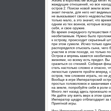
Жизнь в королевстве всегда кипит 
жаждущие отношений, но все находи
остров 2. Поиски новой земли всем 
знает печали, для него нет видимых
не выказывают своего недовольства,
только мало, а это значит, что вре
одним из тех воинов, которые всегд
себя, и свое оружие.
Во время очередного путешествия п
необитаемым. Нужно было проложить
к острову, происходит серьезный ш
при этом сумели. Исчез только один
распорядился отыскать сына, чего 
участие в этом походе, но только п
Остров и впрямь кажется необитаем
жизнями, но всему есть предел. Вы
сразиться со стихией. Собирая фиш
стать настолько сложно и опасно, ч
легкостью сумеете пройти вперед, с
остров, тем сложнее играть, но не д
Вообще в игре Императорский остро
простых головоломок и заканчивая
на земле, попробуйте себя в роли с
Много лет назад здесь произошло не
Не дайте злу взять верх в этом сра
Император щедро отблагодарит за п
Приятной игры.
Игра Императорский остров 2. Поиски 