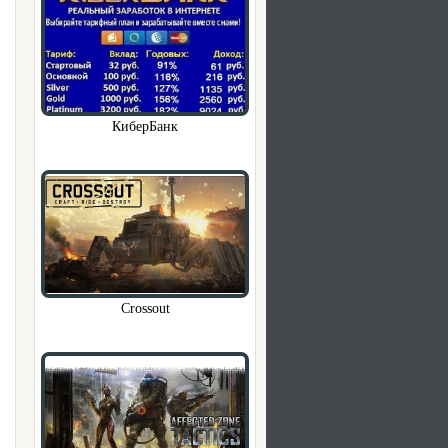
КиберБанк
Crossout