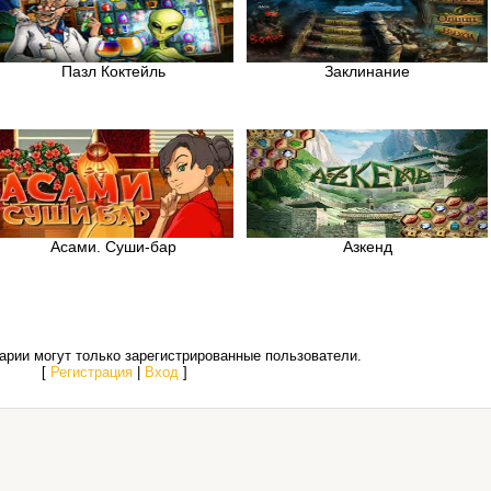
Пазл Коктейль
Заклинание
Асами. Суши-бар
Азкенд
рии могут только зарегистрированные пользователи.
[
Регистрация
|
Вход
]