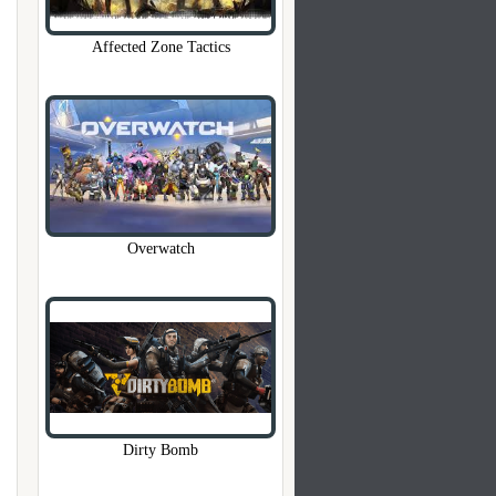
Affected Zone Tactics
Overwatch
Dirty Bomb