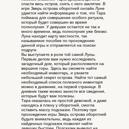
спасти весь остров, снять с него заклятие. В
игре Зверь острова оборотней онлайн Луне
удается найти информацию о том, что Тара
поймана для совершения особого ритуала,
который будет совершен во время
полнолуния. У девушки остается не так и
много времени, ведь полнолуние уже близко.
Луна находит карту местности, так
называемое пособие по прохождению
данной игры и отправляется на поиски
подруги.
Вы выступаете в роли той самой Луны.
Первым делом вам нужно исследовать
загадочный дом, который расположился на
вершине горы. Здесь вы сможете найти
необходимый инвентарь, и узнаете
небольшой секрет острова. Найти тот самый
необходимый список полезного инвентаря
можно в дневнике, на первой странице. В
дневник также можно занести все сведения,
которые будут вам полезны.
Тара оказалась не простой девочкой, и даже
находясь в плену у оборотней, смогла
оставить массу подсказок. Поэтому при
прохождении игры Зверь острова оборотней
будьте внимательны, ведь каждая из
найденных подсказок позволит найти
девушку быстрее. Подсказки выведут на