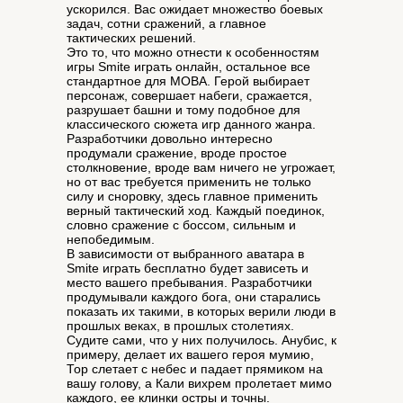
ускорился. Вас ожидает множество боевых
задач, сотни сражений, а главное
тактических решений.
Это то, что можно отнести к особенностям
игры Smite играть онлайн, остальное все
стандартное для МОВА. Герой выбирает
персонаж, совершает набеги, сражается,
разрушает башни и тому подобное для
классического сюжета игр данного жанра.
Разработчики довольно интересно
продумали сражение, вроде простое
столкновение, вроде вам ничего не угрожает,
но от вас требуется применить не только
силу и сноровку, здесь главное применить
верный тактический ход. Каждый поединок,
словно сражение с боссом, сильным и
непобедимым.
В зависимости от выбранного аватара в
Smite играть бесплатно будет зависеть и
место вашего пребывания. Разработчики
продумывали каждого бога, они старались
показать их такими, в которых верили люди в
прошлых веках, в прошлых столетиях.
Судите сами, что у них получилось. Анубис, к
примеру, делает их вашего героя мумию,
Тор слетает с небес и падает прямиком на
вашу голову, а Кали вихрем пролетает мимо
каждого, ее клинки остры и точны.