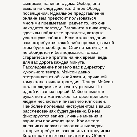
сыщиком, начиная с дома Эмбер, она
вышла на след девочки. В игре Обряд
посвящения. Идеальное представление
онлайн вам предстоит пользоваться
многими предметами, радует то, что они
находятся повсюду. Загляните в инвентарь,
здесь вы найдете те предметы, которые
успели уже собрать. Если в ходе задания
вам потребуется какой-либо предмет, вам об
этом будет сообщено. Стоит отметить, что
не обойдется и без подсказок, только
старайтесь не тратить на них время, ведь
для вас дорога каждая минута.
Расследование привело вас к директору
кукольного театра. Мэйсон давно
отстранился от обычной жизни, причиной
тому стала личная трагедия. Теперь Мэйсон
стал нелюдимым и вечно угрюмым. По
одной из ваших версий, Мэйсон имеет в
руках нечто магическое, которое приносит
людям несчастья и питает его иллюзией.
Наиболее полезным инструментом в ваших
расследованиях будет дневник. В нем
фиксируются записи, личные мнения и
варианты происходящего. Кроме того,
дневник содержит список важных задач,
которые требуется завершить по ходу игры.
Кстати, как только вы начали игру Обряд