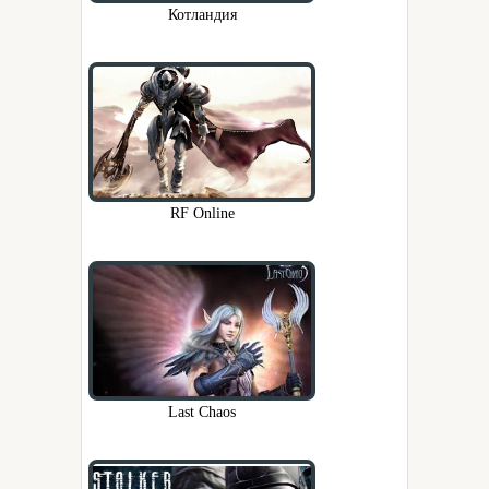
Котландия
RF Online
Last Chaos