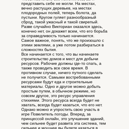
представить себе не могли. На местах,
вечно растущих деревьев, на местах
плодородных полей, теперь болота, да
пустыни. Кругом гуляет разнообразный
сброд, такой ужасный и такой свирепый.
Разве случайно Викториан оказался здесь,
конечно нет, он докажет всем, что его борьба
за справедливость только начинается.
Самое важное, понять, что же произошло с
этими землями, а уже потом разбираться в
сложностях бытия.
Все начинается с того, что вы начинаете
строительство домов и мест для добычи
ресурсов. Рабочие должны где-то спать, а
также проводить все свое время. В
противном случае, ничего путного сделать
не получится. Самыми востребованными
ресурсами будут еда и строительные
материалы. Одно и другое можно добыть
простым путем, в обычном режиме, но
совсем другое, это ресурс управления
стихиями. Этого ресурса всегда будет не
хватать, всегда будет казаться, что его нет.
Однако можно и упростить свою участь в
игре Повелитель погоды. Вперед, за
принцессой онлайн, это улучшение зданий,
чем сильнее будет развита эта система, тем
сильнее и мощнее вы будете казаться в