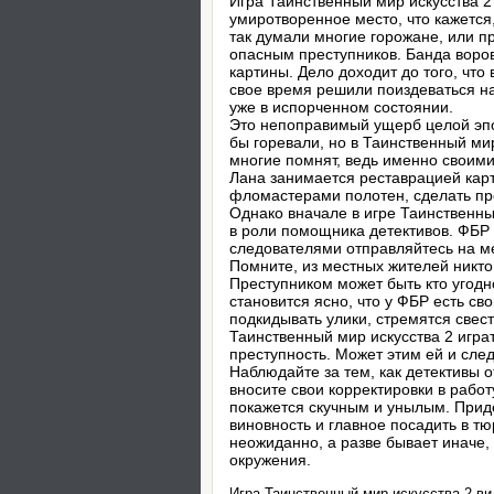
Игра Таинственный мир искусства 2
умиротворенное место, что кажется,
так думали многие горожане, или п
опасным преступников. Банда воров
картины. Дело доходит до того, что
свое время решили поиздеваться н
уже в испорченном состоянии.
Это непоправимый ущерб целой эпо
бы горевали, но в Таинственный ми
многие помнят, ведь именно своим
Лана занимается реставрацией карт
фломастерами полотен, сделать пре
Однако вначале в игре Таинственны
в роли помощника детективов. ФБР 
следователями отправляйтесь на м
Помните, из местных жителей никто 
Преступником может быть кто угодн
становится ясно, что у ФБР есть св
подкидывать улики, стремятся свест
Таинственный мир искусства 2 играт
преступность. Может этим ей и сле
Наблюдайте за тем, как детективы
вносите свои корректировки в работ
покажется скучным и унылым. Приде
виновность и главное посадить в тю
неожиданно, а разве бывает иначе, 
окружения.
Игра Таинственный мир искусства 2 ви