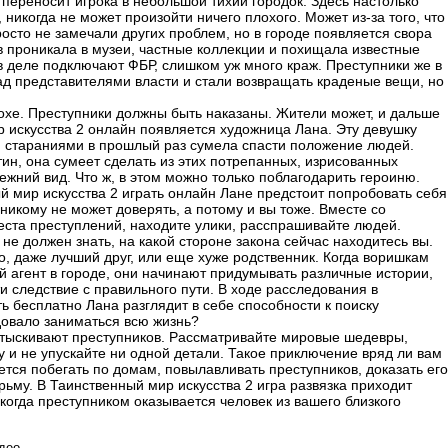
 переносит игрока в небольшой тихий городок. Здесь настолько
 никогда не может произойти ничего плохого. Может из-за того, что
росто не замечали других проблем, но в городе появляется свора
 проникала в музеи, частные коллекции и похищала известные
 в деле подключают ФБР, слишком уж много краж. Преступники же в
ад представителями власти и стали возвращать краденые вещи, но
хе. Преступники должны быть наказаны. Жители может, и дальше
р искусства 2 онлайн появляется художница Лана. Эту девушку
и стараниями в прошлый раз сумела спасти положение людей.
ин, она сумеет сделать из этих потрепанных, изрисованных
жний вид. Что ж, в этом можно только поблагодарить героиню.
й мир искусства 2 играть онлайн Лане предстоит попробовать себя
никому не может доверять, а потому и вы тоже. Вместе со
еста преступлений, находите улики, расспрашивайте людей.
не должен знать, на какой стороне закона сейчас находитесь вы.
о, даже лучший друг, или еще хуже родственник. Когда воришкам
ой агент в городе, они начинают придумывать различные истории,
и следствие с правильного пути. В ходе расследования в
ь бесплатно Лана разглядит в себе способности к поиску
довало заниматься всю жизнь?
 отыскивают преступников. Рассматривайте мировые шедевры,
у и не упускайте ни одной детали. Такое приключение вряд ли вам
тся побегать по домам, повылавливать преступников, доказать его
рьму. В Таинственный мир искусства 2 игра развязка приходит
когда преступником оказывается человек из вашего близкого
део.