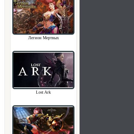
Легион Мертвых
Lost Ark