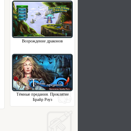
Возрождение драконов
Тёмные предания. Проклятие
Брайр Роуз